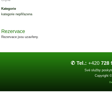
Kategorie
kategorie nepřiřazena
Rezervace
Rezervace jsou uzavřeny.
✆ Tel.:
+420
728 
Své služby poskytu
Copyright ©
De