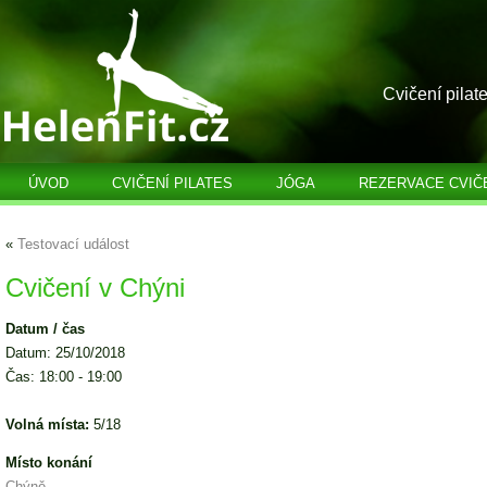
Cvičení pilat
ÚVOD
CVIČENÍ PILATES
JÓGA
REZERVACE CVIČ
«
Testovací událost
Cvičení v Chýni
Datum / čas
Datum: 25/10/2018
Čas: 18:00 - 19:00
Volná místa:
5/18
Místo konání
Chýně