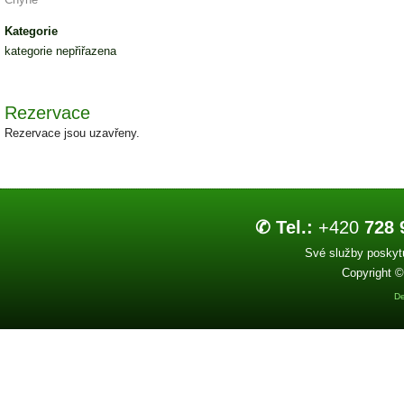
Kategorie
kategorie nepřiřazena
Rezervace
Rezervace jsou uzavřeny.
✆ Tel.:
+420
728 
Své služby poskytu
Copyright ©
De