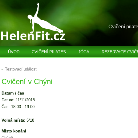
Cvičení pilat
ÚVOD
CVIČENÍ PILATES
JÓGA
REZERVACE CVIČ
«
Testovací událost
Cvičení v Chýni
Datum / čas
Datum: 11/11/2018
Čas: 18:00 - 19:00
Volná místa:
5/18
Místo konání
Chýně