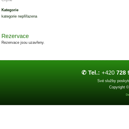
Kategorie
kategorie nepřiřazena
Rezervace
Rezervace jsou uzavřeny.
✆ Tel.:
+420
728 
Své služby poskytu
Copyright ©
De