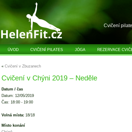
Cvičení pilat
ÚVOD
CVIČENÍ PILATES
JÓGA
REZERVACE CVIČ
«
Cvičení v Zbuzanech
Cvičení v Chýni 2019 – Neděle
Datum / čas
Datum: 12/05/2019
Čas: 18:00 - 19:00
Volná místa:
18/18
Místo konání
Chýně