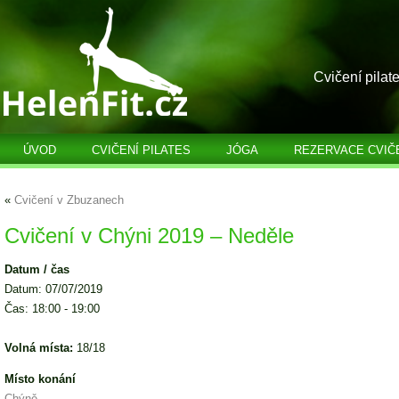
Cvičení pilat
ÚVOD
CVIČENÍ PILATES
JÓGA
REZERVACE CVIČ
«
Cvičení v Zbuzanech
Cvičení v Chýni 2019 – Neděle
Datum / čas
Datum: 07/07/2019
Čas: 18:00 - 19:00
Volná místa:
18/18
Místo konání
Chýně