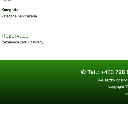
Kategorie
kategorie nepřiřazena
Rezervace
Rezervace jsou uzavřeny.
✆ Tel.:
+420
728 
Své služby poskytu
Copyright ©
De