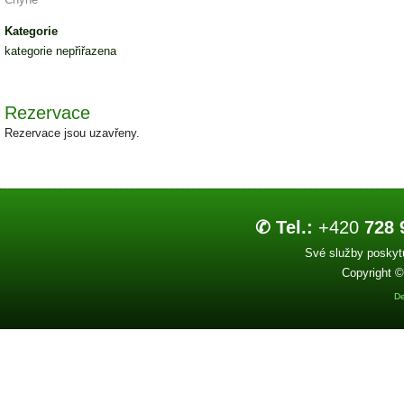
Kategorie
kategorie nepřiřazena
Rezervace
Rezervace jsou uzavřeny.
✆ Tel.:
+420
728 
Své služby poskytu
Copyright ©
De