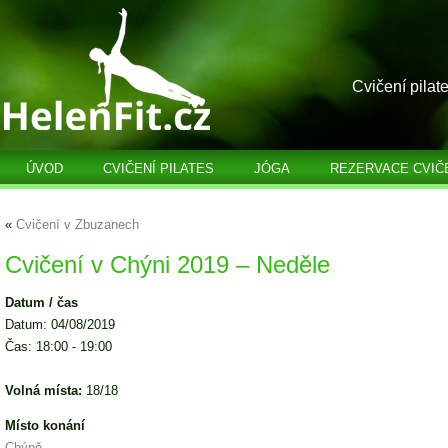
Cvičení pilat
ÚVOD
CVIČENÍ PILATES
JÓGA
REZERVACE CVIČ
«
Cvičení v Zbuzanech
Cvičení v Chýni 2019 – Neděle
Datum / čas
Datum: 04/08/2019
Čas: 18:00 - 19:00
Volná místa:
18/18
Místo konání
Chýně