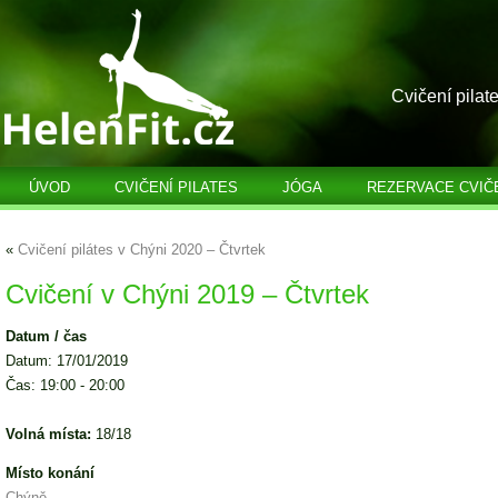
Cvičení pilat
ÚVOD
CVIČENÍ PILATES
JÓGA
REZERVACE CVIČ
«
Cvičení pilátes v Chýni 2020 – Čtvrtek
Cvičení v Chýni 2019 – Čtvrtek
Datum / čas
Datum: 17/01/2019
Čas: 19:00 - 20:00
Volná místa:
18/18
Místo konání
Chýně