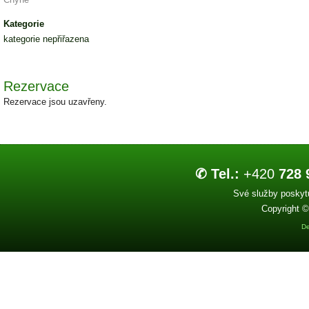
Kategorie
kategorie nepřiřazena
Rezervace
Rezervace jsou uzavřeny.
✆ Tel.:
+420
728 
Své služby poskytu
Copyright ©
De