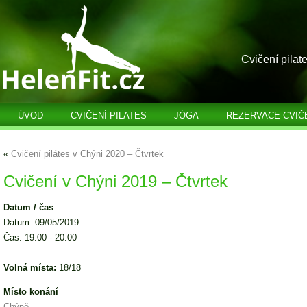
Cvičení pilat
ÚVOD
CVIČENÍ PILATES
JÓGA
REZERVACE CVIČ
«
Cvičení pilátes v Chýni 2020 – Čtvrtek
Cvičení v Chýni 2019 – Čtvrtek
Datum / čas
Datum: 09/05/2019
Čas: 19:00 - 20:00
Volná místa:
18/18
Místo konání
Chýně