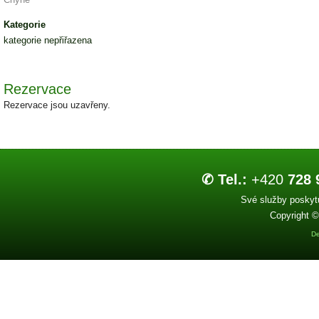
Kategorie
kategorie nepřiřazena
Rezervace
Rezervace jsou uzavřeny.
✆ Tel.:
+420
728 
Své služby poskytu
Copyright ©
De