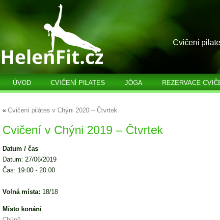
Cvičení pilat
ÚVOD
CVIČENÍ PILATES
JÓGA
REZERVACE CVIČ
«
Cvičení pilátes v Chýni 2020 – Čtvrtek
Cvičení v Chýni 2019 – Čtvrtek
Datum / čas
Datum: 27/06/2019
Čas: 19:00 - 20:00
Volná místa:
18/18
Místo konání
Chýně