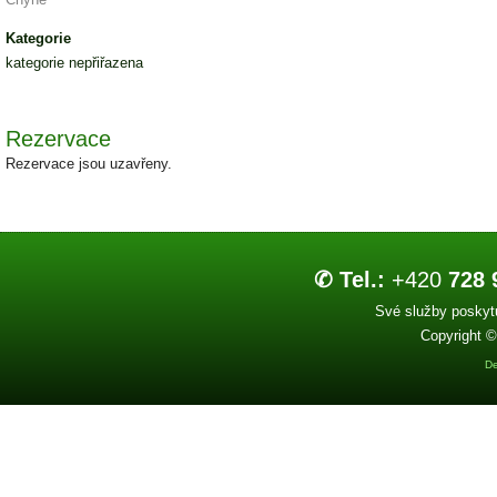
Kategorie
kategorie nepřiřazena
Rezervace
Rezervace jsou uzavřeny.
✆ Tel.:
+420
728 
Své služby poskytu
Copyright ©
De