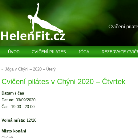
Cvičení pilat
ÚVOD
CVIČENÍ PILATES
JÓGA
REZERVACE CVIČ
«
Jóga v Chýni – 2020 – Úterý
Cvičení pilátes v Chýni 2020 – Čtvrtek
Datum / čas
Datum: 03/09/2020
Čas: 19:00 - 20:00
Volná místa:
12/20
Místo konání
Chýně