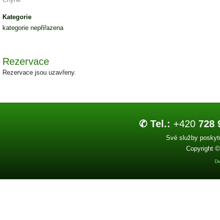
Kategorie
kategorie nepřiřazena
Rezervace
Rezervace jsou uzavřeny.
✆ Tel.:
+420
728 
Své služby poskytu
Copyright ©
De