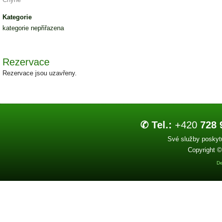
Kategorie
kategorie nepřiřazena
Rezervace
Rezervace jsou uzavřeny.
✆ Tel.:
+420
728 
Své služby poskytu
Copyright ©
De