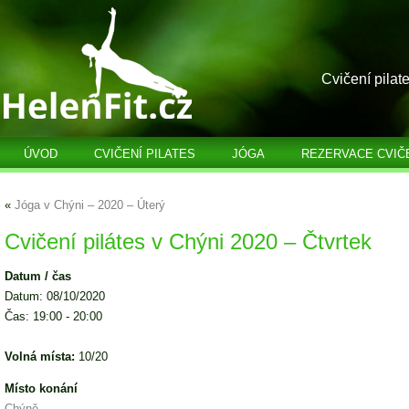
Cvičení pilat
ÚVOD
CVIČENÍ PILATES
JÓGA
REZERVACE CVIČ
«
Jóga v Chýni – 2020 – Úterý
Cvičení pilátes v Chýni 2020 – Čtvrtek
Datum / čas
Datum: 08/10/2020
Čas: 19:00 - 20:00
Volná místa:
10/20
Místo konání
Chýně