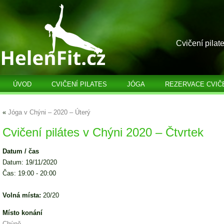
Cvičení pilat
ÚVOD
CVIČENÍ PILATES
JÓGA
REZERVACE CVIČ
«
Jóga v Chýni – 2020 – Úterý
Cvičení pilátes v Chýni 2020 – Čtvrtek
Datum / čas
Datum: 19/11/2020
Čas: 19:00 - 20:00
Volná místa:
20/20
Místo konání
Chýně