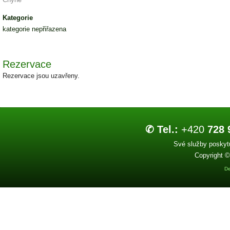
Kategorie
kategorie nepřiřazena
Rezervace
Rezervace jsou uzavřeny.
✆ Tel.:
+420
728 
Své služby poskytu
Copyright ©
De