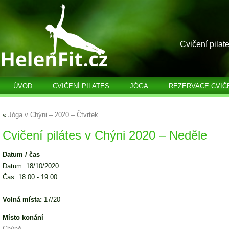
Cvičení pilat
ÚVOD
CVIČENÍ PILATES
JÓGA
REZERVACE CVIČ
«
Jóga v Chýni – 2020 – Čtvrtek
Cvičení pilátes v Chýni 2020 – Neděle
Datum / čas
Datum: 18/10/2020
Čas: 18:00 - 19:00
Volná místa:
17/20
Místo konání
Chýně