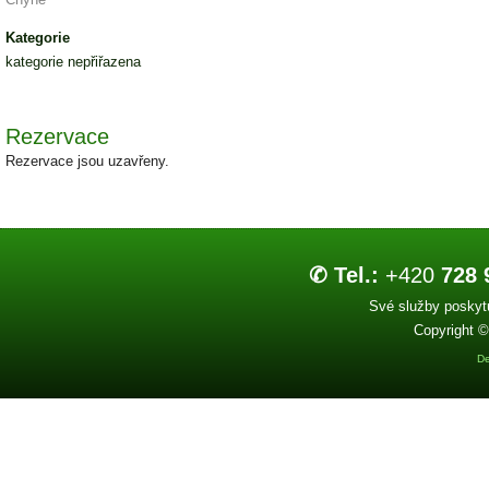
Kategorie
kategorie nepřiřazena
Rezervace
Rezervace jsou uzavřeny.
✆ Tel.:
+420
728 
Své služby poskytu
Copyright ©
De