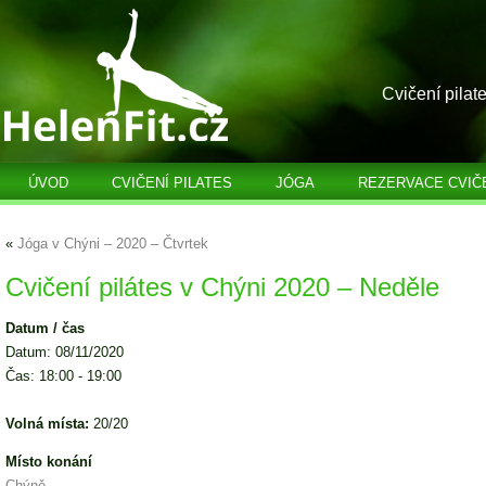
Cvičení pilat
ÚVOD
CVIČENÍ PILATES
JÓGA
REZERVACE CVIČ
«
Jóga v Chýni – 2020 – Čtvrtek
Cvičení pilátes v Chýni 2020 – Neděle
Datum / čas
Datum: 08/11/2020
Čas: 18:00 - 19:00
Volná místa:
20/20
Místo konání
Chýně