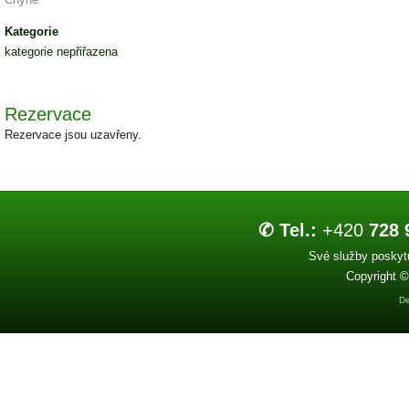
Kategorie
kategorie nepřiřazena
Rezervace
Rezervace jsou uzavřeny.
✆ Tel.:
+420
728 
Své služby poskytu
Copyright ©
De