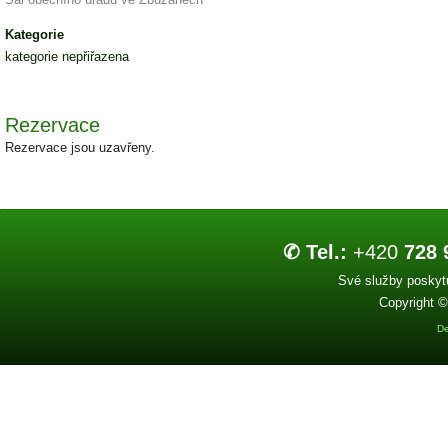
Kategorie
kategorie nepřiřazena
Rezervace
Rezervace jsou uzavřeny.
✆ Tel.:
+420
728 
Své služby poskytu
Copyright ©
De