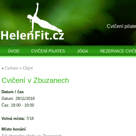
Cvičení pilat
ÚVOD
CVIČENÍ PILATES
JÓGA
REZERVACE CVIČ
«
Cvičení v Chýni
Cvičení v Zbuzanech
Datum / čas
Datum: 28/11/2018
Čas: 18:00 - 19:00
Volná místa:
7/18
Místo konání
Sál obecního úřadu ve Zbuzanech