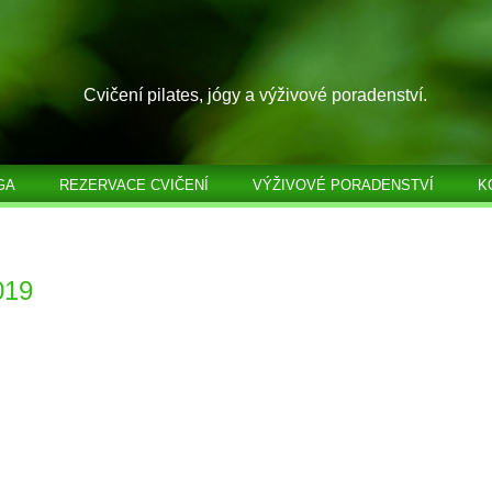
Cvičení pilates, jógy a výživové poradenství.
GA
REZERVACE CVIČENÍ
VÝŽIVOVÉ PORADENSTVÍ
K
019