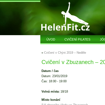
ÚVOD
CVIČENÍ PILATES
JÓ
«
Cvičení v Chýni 2019 – Neděle
Cvičení v Zbuzanech – 2
Datum / čas
Datum: 23/01/2019
Čas: 18:00 - 19:00
Volná místa:
18/18
Místo konání
Sál obecního úřadu ve Zbuzanech