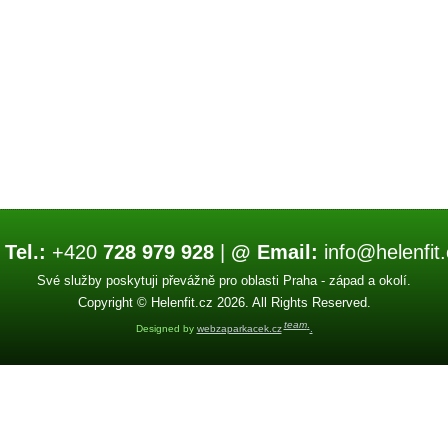
 Tel.:
+420
728 979 928
|
@ Email:
info@helenfit.
Své služby poskytuji převážně pro oblasti Praha - západ a okolí.
Copyright © Helenfit.cz 2026. All Rights Reserved.
team
.
Designed by
webzaparkacek.cz
.