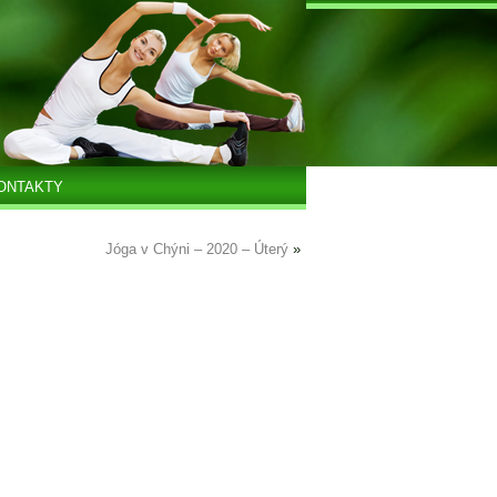
ONTAKTY
Jóga v Chýni – 2020 – Úterý
»