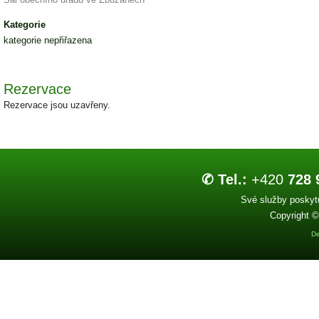
Kategorie
kategorie nepřiřazena
Rezervace
Rezervace jsou uzavřeny.
✆ Tel.:
+420
728 
Své služby poskytu
Copyright ©
De