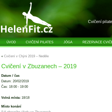
Cvičení pilat
ÚVOD
CVIČENÍ PILATES
JÓGA
REZERVACE CVIČ
«
Cvičení v Chýni 2019 – Neděle
Cvičení v Zbuzanech – 2019
Datum / čas
Datum: 20/02/2019
Čas: 18:00 - 19:00
Volná místa:
18/18
Místo konání
Sál obecního úřadu ve Zbuzanech