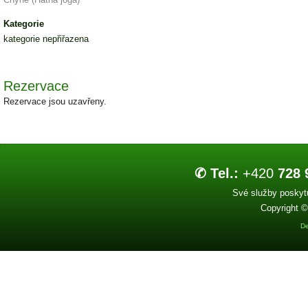
Kategorie
kategorie nepřiřazena
Rezervace
Rezervace jsou uzavřeny.
✆ Tel.:
+420
728 
Své služby poskytu
Copyright ©
De