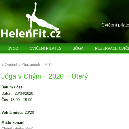
Cvičení pilat
ÚVOD
CVIČENÍ PILATES
JÓGA
REZERVACE CVIČ
«
Cvičení v Zbuzanech – 2019
Jóga v Chýni – 2020 – Úterý
Datum / čas
Datum: 28/04/2020
Čas: 18:00 - 19:00
Volná místa:
20/20
Místo konání
Chýně (Hatha jóga)