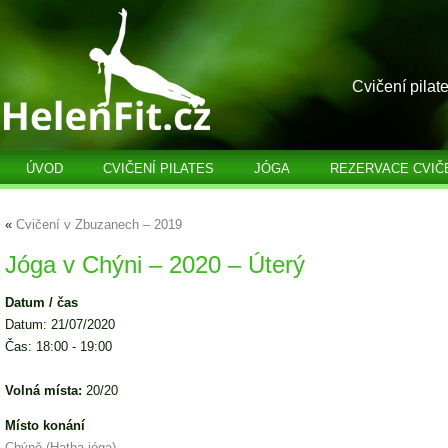
Cvičení pilat
ÚVOD
CVIČENÍ PILATES
JÓGA
REZERVACE CVIČ
«
Cvičení v Zbuzanech – 2019
Jóga v Chýni – 2020 – Úterý
Datum / čas
Datum: 21/07/2020
Čas: 18:00 - 19:00
Volná místa:
20/20
Místo konání
Chýně (Hatha jóga)