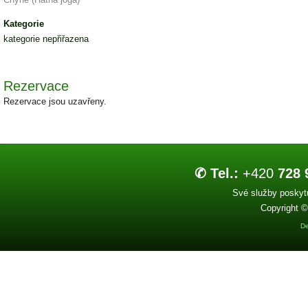
Kategorie
kategorie nepřiřazena
Rezervace
Rezervace jsou uzavřeny.
✆ Tel.:
+420
728 
Své služby poskytu
Copyright ©
De