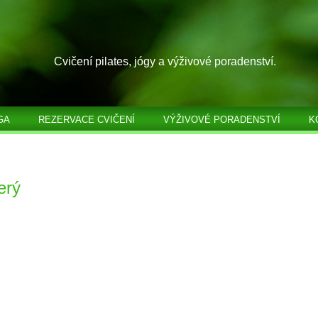
Cvičení pilates, jógy a výživové poradenství.
GA
REZERVACE CVIČENÍ
VÝŽIVOVÉ PORADENSTVÍ
K
erý