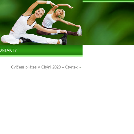
ONTAKTY
Cvičení pilátes v Chýni 2020 – Čtvrtek
»