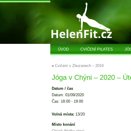
ÚVOD
CVIČENÍ PILATES
JÓ
«
Cvičení v Zbuzanech – 2019
Jóga v Chýni – 2020 – Út
Datum / čas
Datum: 01/09/2020
Čas: 18:00 - 19:00
Volná místa:
13/20
Místo konání
Chýně (Hatha jóga)