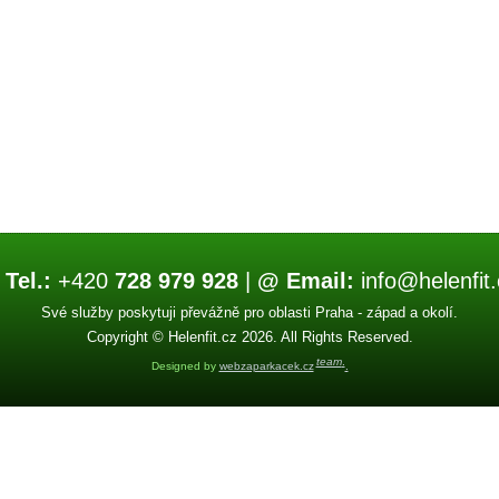
 Tel.:
+420
728 979 928
|
@ Email:
info@helenfit.
Své služby poskytuji převážně pro oblasti Praha - západ a okolí.
Copyright © Helenfit.cz 2026. All Rights Reserved.
team
.
Designed by
webzaparkacek.cz
.