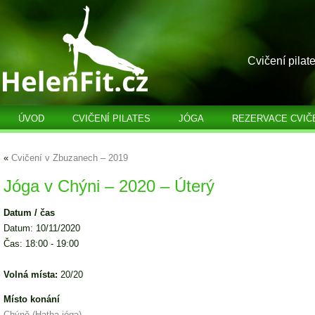
Cvičení pilat
ÚVOD
CVIČENÍ PILATES
JÓGA
REZERVACE CVIČ
«
Cvičení v Zbuzanech – 2019
Jóga v Chýni – 2020 – Úterý
Datum / čas
Datum: 10/11/2020
Čas: 18:00 - 19:00
Volná místa:
20/20
Místo konání
Chýně (Hatha jóga)