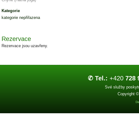
Kategorie
kategorie nepřiřazena
Rezervace
Rezervace jsou uzavřeny.
✆ Tel.:
+420
728 
Své služby poskytu
Copyright ©
De