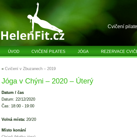
Cvičení pilat
ÚVOD
CVIČENÍ PILATES
JÓGA
REZERVACE CVIČ
«
Cvičení v Zbuzanech – 2019
Jóga v Chýni – 2020 – Úterý
Datum / čas
Datum: 22/12/2020
Čas: 18:00 - 19:00
Volná místa:
20/20
Místo konání
Chýně (Hatha jóga)