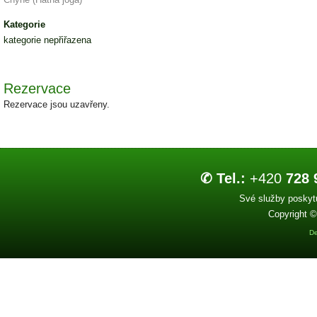
Kategorie
kategorie nepřiřazena
Rezervace
Rezervace jsou uzavřeny.
✆ Tel.:
+420
728 
Své služby poskytu
Copyright ©
De