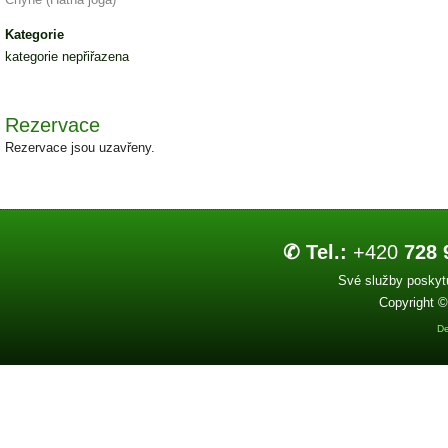
Kategorie
kategorie nepřiřazena
Rezervace
Rezervace jsou uzavřeny.
✆ Tel.:
+420
728 
Své služby poskytu
Copyright ©
De