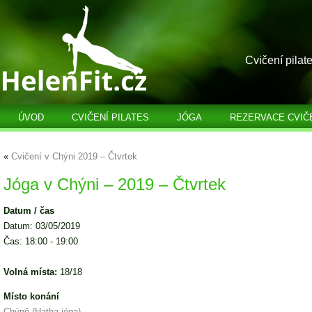
Cvičení pilat
ÚVOD
CVIČENÍ PILATES
JÓGA
REZERVACE CVIČ
«
Cvičení v Chýni 2019 – Čtvrtek
Jóga v Chýni – 2019 – Čtvrtek
Datum / čas
Datum: 03/05/2019
Čas: 18:00 - 19:00
Volná místa:
18/18
Místo konání
Chýně (Hatha jóga)