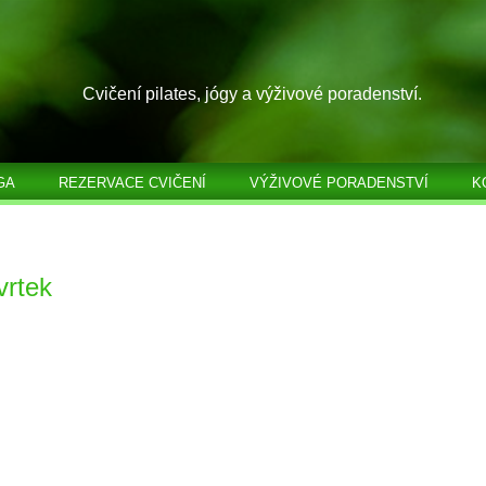
Cvičení pilates, jógy a výživové poradenství.
GA
REZERVACE CVIČENÍ
VÝŽIVOVÉ PORADENSTVÍ
K
vrtek