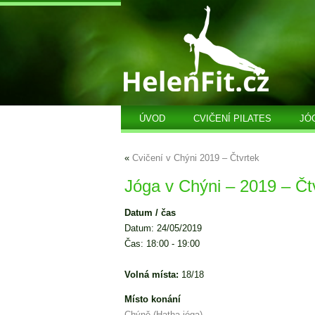
ÚVOD
CVIČENÍ PILATES
JÓ
«
Cvičení v Chýni 2019 – Čtvrtek
Jóga v Chýni – 2019 – Čt
Datum / čas
Datum: 24/05/2019
Čas: 18:00 - 19:00
Volná místa:
18/18
Místo konání
Chýně (Hatha jóga)