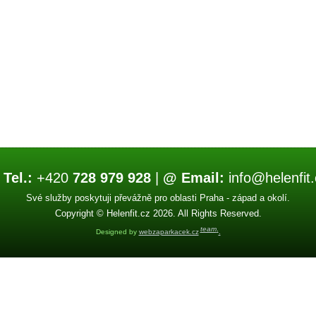
 Tel.:
+420
728 979 928
|
@ Email:
info@helenfit.
Své služby poskytuji převážně pro oblasti Praha - západ a okolí.
Copyright © Helenfit.cz 2026. All Rights Reserved.
team
.
Designed by
webzaparkacek.cz
.