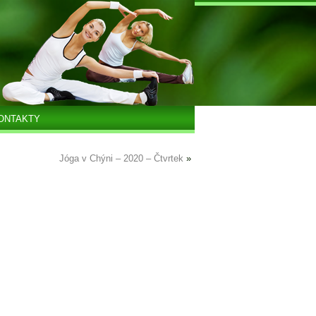
ONTAKTY
Jóga v Chýni – 2020 – Čtvrtek
»