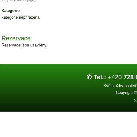
Kategorie
kategorie nepřiřazena
Rezervace
Rezervace jsou uzavřeny.
✆ Tel.:
+420
728 
Své služby poskytu
Copyright ©
De