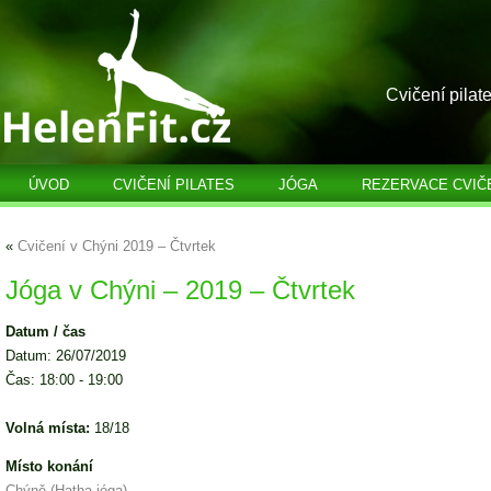
Cvičení pilat
ÚVOD
CVIČENÍ PILATES
JÓGA
REZERVACE CVIČ
«
Cvičení v Chýni 2019 – Čtvrtek
Jóga v Chýni – 2019 – Čtvrtek
Datum / čas
Datum: 26/07/2019
Čas: 18:00 - 19:00
Volná místa:
18/18
Místo konání
Chýně (Hatha jóga)