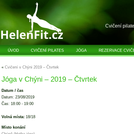
Cvičení pilat
ÚVOD
CVIČENÍ PILATES
JÓGA
REZERVACE CVIČ
«
Cvičení v Chýni 2019 – Čtvrtek
Jóga v Chýni – 2019 – Čtvrtek
Datum / čas
Datum: 23/08/2019
Čas: 18:00 - 19:00
Volná místa:
18/18
Místo konání
Chýně (Hatha jóga)