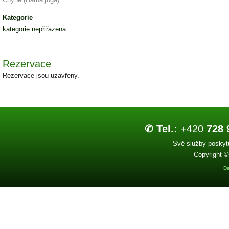
Kategorie
kategorie nepřiřazena
Rezervace
Rezervace jsou uzavřeny.
✆ Tel.:
+420
728 
Své služby poskytu
Copyright ©
De