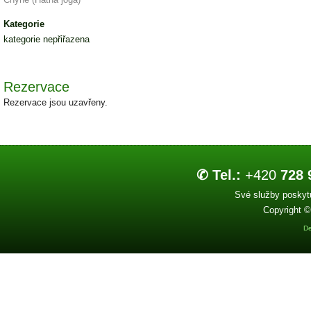
Kategorie
kategorie nepřiřazena
Rezervace
Rezervace jsou uzavřeny.
✆ Tel.:
+420
728 
Své služby poskytu
Copyright ©
De