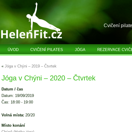
Cvičení pilat
ÚVOD
CVIČENÍ PILATES
JÓGA
REZERVACE CVIČ
«
Jóga v Chýni – 2019 – Čtvrtek
Jóga v Chýni – 2020 – Čtvrtek
Datum / čas
Datum: 19/09/2019
Čas: 18:00 - 19:00
Volná místa:
20/20
Místo konání
Chýně (Hatha jóga)