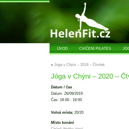
ÚVOD
CVIČENÍ PILATES
JÓ
«
Jóga v Chýni – 2019 – Čtvrtek
Jóga v Chýni – 2020 – Čt
Datum / čas
Datum: 26/09/2019
Čas: 18:00 - 19:00
Volná místa:
20/20
Místo konání
Chýně (Hatha jóga)