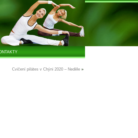
ONTAKTY
Cvičení pilátes v Chýni 2020 – Neděle
»