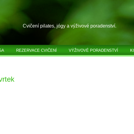
Cvičení pilates, jógy a výživové poradenství.
GA
REZERVACE CVIČENÍ
VÝŽIVOVÉ PORADENSTVÍ
K
vrtek