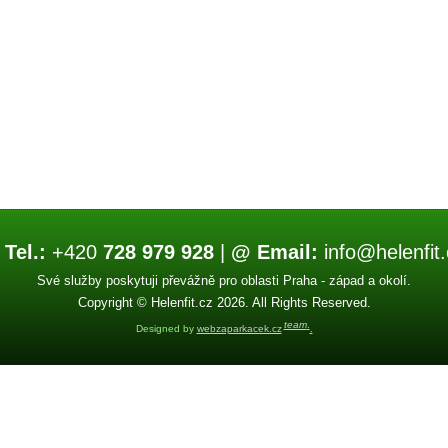
 Tel.:
+420
728 979 928
|
@ Email:
info@helenfit.
Své služby poskytuji převážně pro oblasti Praha - západ a okolí.
Copyright © Helenfit.cz 2026. All Rights Reserved.
team
.
Designed by
webzaparkacek.cz
.