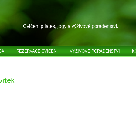
Cvičení pilates, jógy a výživové poradenství.
GA
REZERVACE CVIČENÍ
VÝŽIVOVÉ PORADENSTVÍ
K
vrtek