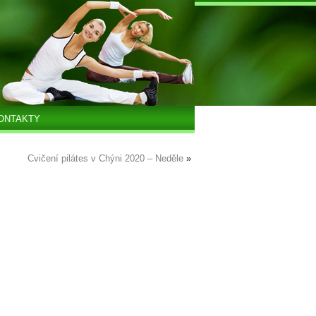
ONTAKTY
Cvičení pilátes v Chýni 2020 – Neděle
»