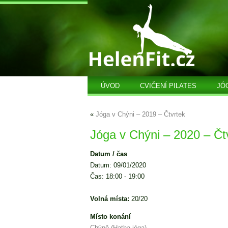
ÚVOD
CVIČENÍ PILATES
JÓ
«
Jóga v Chýni – 2019 – Čtvrtek
Jóga v Chýni – 2020 – Čt
Datum / čas
Datum: 09/01/2020
Čas: 18:00 - 19:00
Volná místa:
20/20
Místo konání
Chýně (Hatha jóga)