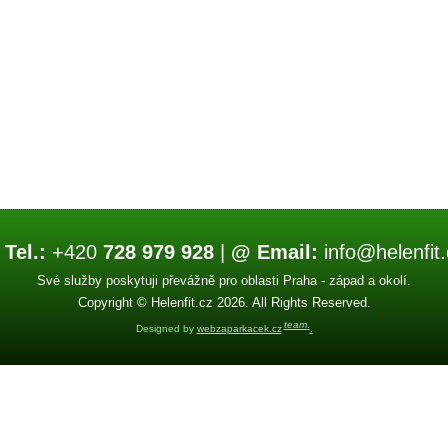
 Tel.:
+420
728 979 928
|
@ Email:
info@helenfit.
Své služby poskytuji převážně pro oblasti Praha - západ a okolí.
Copyright © Helenfit.cz 2026. All Rights Reserved.
team
.
Designed by
webzaparkacek.cz
.