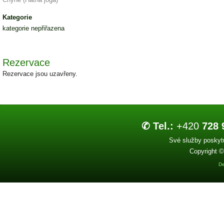
Kategorie
kategorie nepřiřazena
Rezervace
Rezervace jsou uzavřeny.
✆ Tel.:
+420
728 
Své služby poskytu
Copyright ©
De