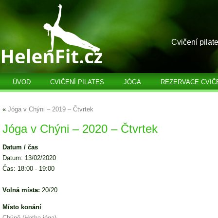
Cvičení pilat
ÚVOD
CVIČENÍ PILATES
JÓGA
REZERVACE CVIČ
«
Jóga v Chýni – 2019 – Čtvrtek
Jóga v Chýni – 2020 – Čtvrtek
Datum / čas
Datum: 13/02/2020
Čas: 18:00 - 19:00
Volná místa:
20/20
Místo konání
Chýně (Hatha jóga)