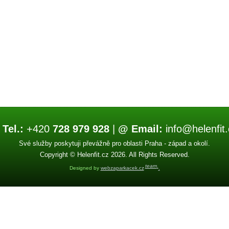
 Tel.:
+420
728 979 928
|
@ Email:
info@helenfit.
Své služby poskytuji převážně pro oblasti Praha - západ a okolí.
Copyright © Helenfit.cz 2026. All Rights Reserved.
team
.
Designed by
webzaparkacek.cz
.