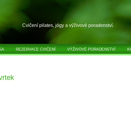
Cvičení pilates, jógy a výživové poradenství.
GA
REZERVACE CVIČENÍ
VÝŽIVOVÉ PORADENSTVÍ
K
vrtek